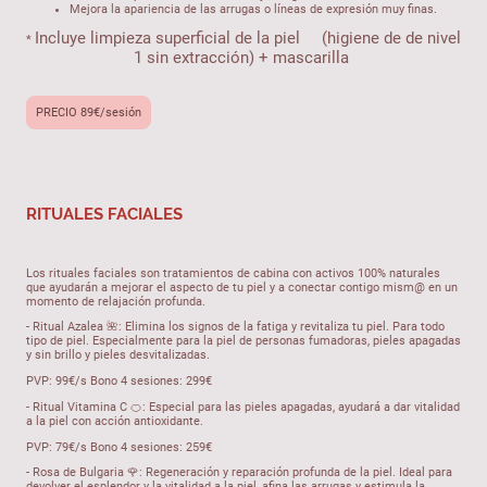
Mejora la apariencia de las arrugas o líneas de expresión muy finas.
Incluye limpieza superficial de la piel (higiene de de nivel
*
1 sin extracción) + mascarilla
PRECIO 89€/sesión
RITUALES FACIALES
Los rituales faciales son tratamientos de cabina con activos 100% naturales
que ayudarán a mejorar el aspecto de tu piel y a conectar contigo mism@ en un
momento de relajación profunda.
- Ritual Azalea 🌺: Elimina los signos de la fatiga y revitaliza tu piel. Para todo
tipo de piel. Especialmente para la piel de personas fumadoras, pieles apagadas
y sin brillo y pieles desvitalizadas.
PVP: 99€/s Bono 4 sesiones: 299€
- Ritual Vitamina C 🍊: Especial para las pieles apagadas, ayudará a dar vitalidad
a la piel con acción antioxidante.
PVP: 79€/s Bono 4 sesiones: 259€
- Rosa de Bulgaria 🌹: Regeneración y reparación profunda de la piel. Ideal para
devolver el esplendor y la vitalidad a la piel, afina las arrugas y estimula la